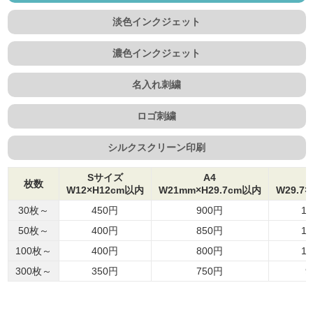
淡色インクジェット
濃色インクジェット
名入れ刺繍
ロゴ刺繍
シルクスクリーン印刷
Sサイズ
A4
枚数
W12×H12cm以内
W21mm×H29.7cm以内
W29.7
30枚～
450円
900円
1,
50枚～
400円
850円
1,
100枚～
400円
800円
1,
300枚～
350円
750円
9