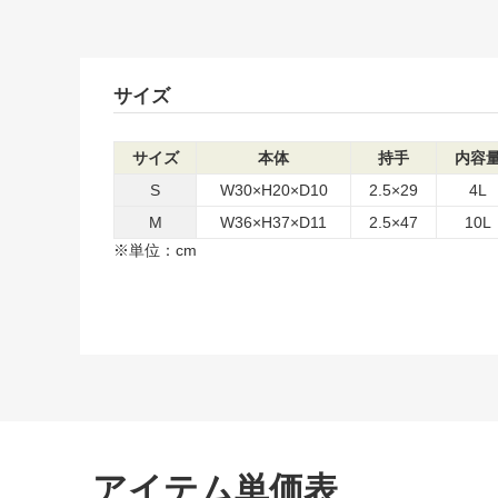
サイズ
サイズ
本体
持手
内容
S
W30×H20×D10
2.5×29
4L
M
W36×H37×D11
2.5×47
10L
※単位：cm
アイテム単価表