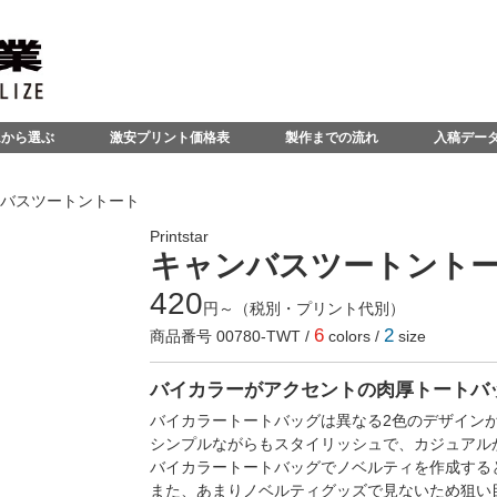
ムから選ぶ
激安プリント価格表
製作までの流れ
入稿デー
 キャンバスツートントート
Printstar
キャンバスツートント
420
円～（税別・プリント代別）
6
2
商品番号 00780-TWT /
colors /
size
バイカラーがアクセントの肉厚トートバ
バイカラートートバッグは異なる2色のデザイン
シンプルながらもスタイリッシュで、カジュアル
バイカラートートバッグでノベルティを作成する
また、あまりノベルティグッズで見ないため狙い