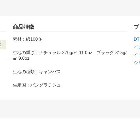
商品特徴
プ
素材：綿100％
D
量
イ
生地の重さ：ナチュラル 370g/㎡ 11.0oz ブラック 315g/
イ
㎡ 9.0oz
シ
生地の種類：キャンバス
生産国：バングラデシュ